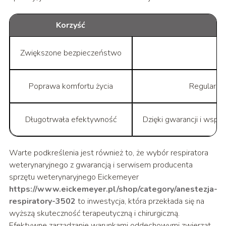
Korzyść
Zwiększone bezpieczeństwo
Poprawa komfortu życia
Regularne
Długotrwała efektywność
Dzięki gwarancji i wsp
Warte podkreślenia jest również to, że wybór respiratora
weterynaryjnego z gwarancją i serwisem producenta
sprzętu weterynaryjnego Eickemeyer
https://www.eickemeyer.pl/shop/category/anestezja-
respiratory-3502
to inwestycja, która przekłada się na
wyższą skuteczność terapeutyczną i chirurgiczną.
Efektywne zarządzanie warunkami oddechowymi zwierząt