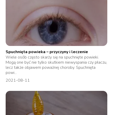
Spuchnięta powieka – przyczyny i leczenie
Wiele osób często skarży się na spuchnięte powieki.
Mogą one być nie tylko skutkiem niewyspania czy płaczu,
lecz także objawem poważnej choroby. Spuchnięta
powi...
2021-08-11