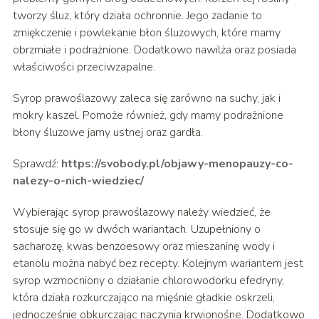
tworzy śluz, który działa ochronnie. Jego zadanie to
zmiękczenie i powlekanie błon śluzowych, które mamy
obrzmiałe i podrażnione. Dodatkowo nawilża oraz posiada
właściwości przeciwzapalne.
Syrop prawoślazowy zaleca się zarówno na suchy, jak i
mokry kaszel. Pomoże również, gdy mamy podrażnione
błony śluzowe jamy ustnej oraz gardła.
Sprawdź:
https://svobody.pl/objawy-menopauzy-co-
nalezy-o-nich-wiedziec/
Wybierając syrop prawoślazowy należy wiedzieć, że
stosuje się go w dwóch wariantach. Uzupełniony o
sacharozę, kwas benzoesowy oraz mieszaninę wody i
etanolu można nabyć bez recepty. Kolejnym wariantem jest
syrop wzmocniony o działanie chlorowodorku efedryny,
która działa rozkurczająco na mięśnie gładkie oskrzeli,
jednocześnie obkurczając naczynia krwionośne. Dodatkowo